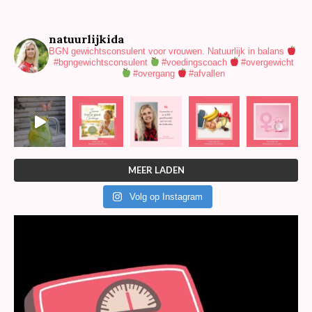
natuurlijkida
BGN gewichtsconsulent voor vrouwen.
Natuurlijk in balans
#bgngewichtsconsulent
#voedingscoach
#overgewicht
#overgang
#afvallen
MEER LADEN
Volg op Instagram