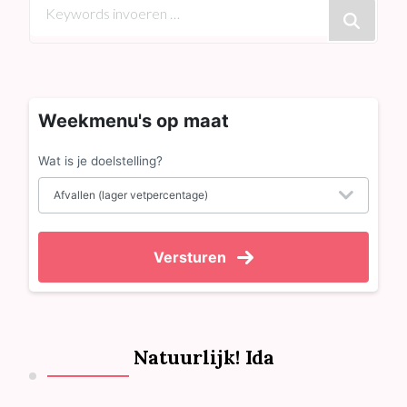
zoek
naar
iets?
Weekmenu's op maat
Wat is je doelstelling?
Versturen
Natuurlijk! Ida