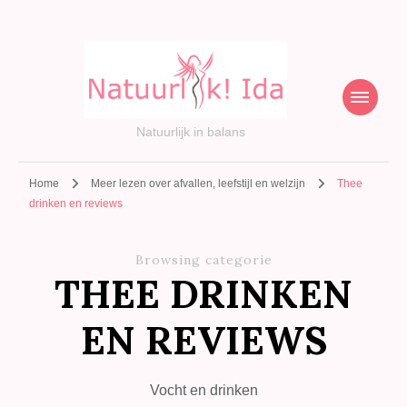
Natuurlijk in balans
Home
Meer lezen over afvallen, leefstijl en welzijn
Thee
drinken en reviews
Browsing categorie
THEE DRINKEN
EN REVIEWS
Vocht en drinken