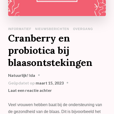
INFORMATIEF
NIEUWSBERICHTEN
OVERGANG
Cranberry en
probiotica bij
blaasontstekingen
Natuurlijk! Ida
Geüpdatet op
maart 15, 2023
op
Laat een reactie achter
Cranberry
en
Veel vrouwen hebben baat bij de ondersteuning van
probiotica
de gezondheid van de blaas. Dit is bijvoorbeeld het