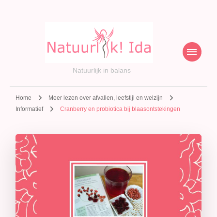
Natuurlijk in balans
Home
Meer lezen over afvallen, leefstijl en welzijn
Informatief
Cranberry en probiotica bij blaasontstekingen