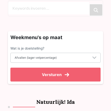
Op
zoek
naar
iets?
Weekmenu's op maat
Wat is je doelstelling?
Versturen
Natuurlijk! Ida