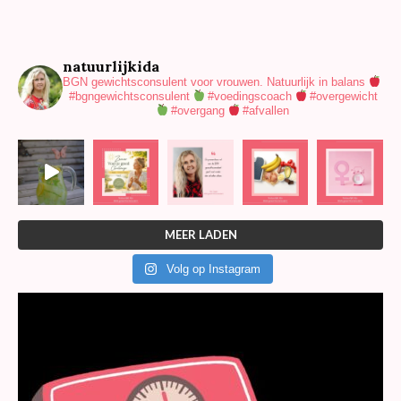
natuurlijkida
BGN gewichtsconsulent voor vrouwen.
Natuurlijk in balans
#bgngewichtsconsulent
#voedingscoach
#overgewicht
#overgang
#afvallen
MEER LADEN
Volg op Instagram