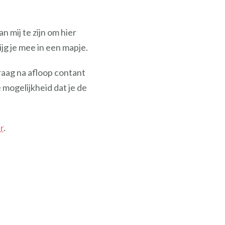
n mij te zijn om hier
g je mee in een mapje.
raag na afloop contant
 mogelijkheid dat je de
r
.