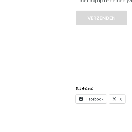
met mij op te nemen.
(v
VERZENDEN
Dit delen:
Facebook
X