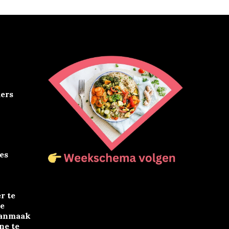
ers
es
r te
de
aanmaak
ne te