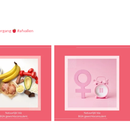
ergang
#afvallen