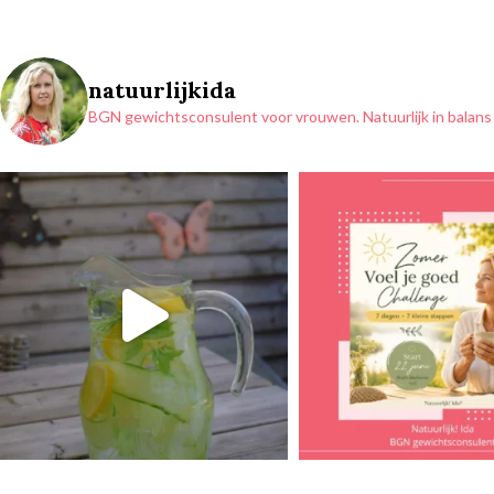
natuurlijkida
BGN gewichtsconsulent voor vrouwen.
Natuurlijk in balans