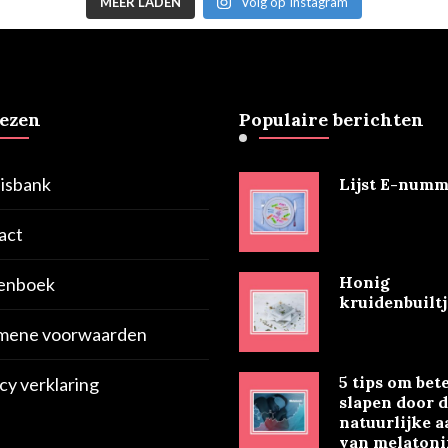
MEER LADEN
Volg op Instagram
lezen
Populaire berichten
isbank
Lijst E-numm
act
Honig
enboek
kruidenbuiltj
mene voorwaarden
5 tips om bete
cy verklaring
slapen door 
natuurlijke 
van melatoni