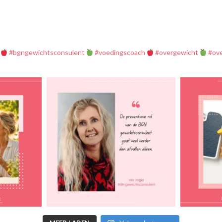
#bgngewichtsconsulent
#voedingscoach
#overgewicht
#ov