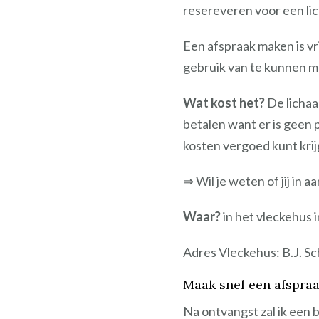
resereveren voor een li
Een afspraak maken is vri
gebruik van te kunnen m
Wat kost het?
De lichaa
betalen want er is geen 
kosten vergoed kunt krijg
⇒ Wil je weten of jij i
Waar?
in het vleckehus 
Adres Vleckehus: B.J.
Sc
Maak snel een afspraa
Na ontvangst zal ik een 