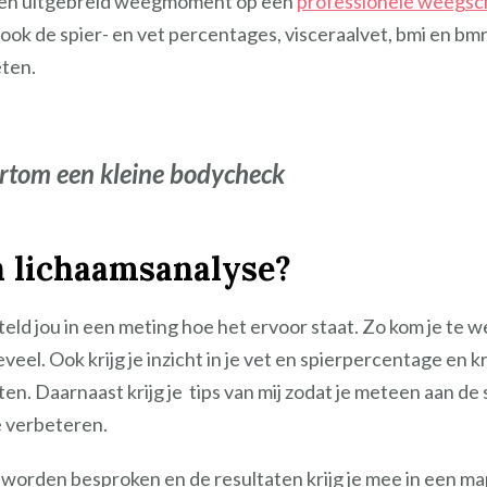
 een uitgebreid weegmoment op een
professionele weegsc
ok de spier- en vet percentages, visceraalvet, bmi en bmr. 
eten.
rtom een kleine bodycheck
 lichaamsanalyse?
ld jou in een meting hoe het ervoor staat. Zo kom je te we
el. Ook krijg je inzicht in je vet en spierpercentage en kri
en. Daarnaast krijg je tips van mij zodat je meteen aan de 
 verbeteren.
orden besproken en de resultaten krijg je mee in een mapj