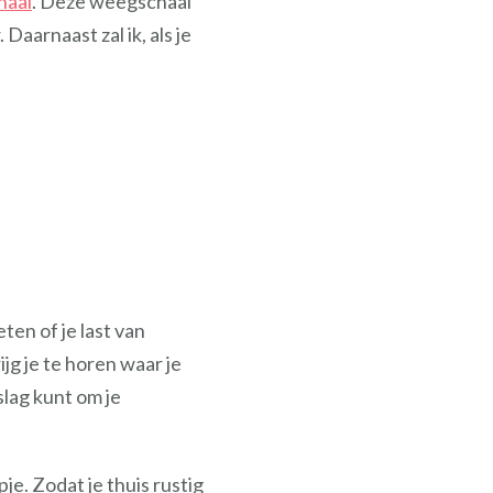
haal
. Deze weegschaal
Daarnaast zal ik, als je
ten of je last van
jg je te horen waar je
slag kunt om je
e. Zodat je thuis rustig