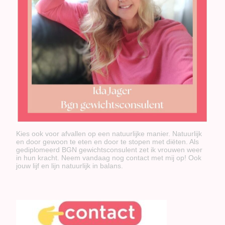
Kies ook voor afvallen op een natuurlijke manier. Natuurlijk
en door gewoon te eten en door te stopen met diëten. Als
gediplomeerd BGN gewichtsconsulent zet ik vrouwen weer
in hun kracht. Neem vandaag nog contact met mij op! Ook
jouw lijf en lijn natuurlijk in balans.