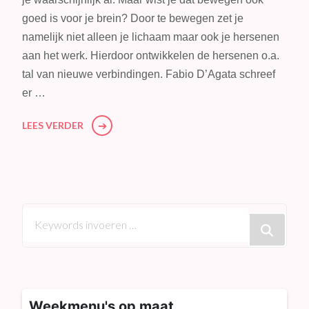
goed is voor je brein? Door te bewegen zet je
namelijk niet alleen je lichaam maar ook je hersenen
aan het werk. Hierdoor ontwikkelen de hersenen o.a.
tal van nieuwe verbindingen. Fabio D’Agata schreef
er …
LEES VERDER
Op
zoek
naar
iets?
Weekmenu's op maat