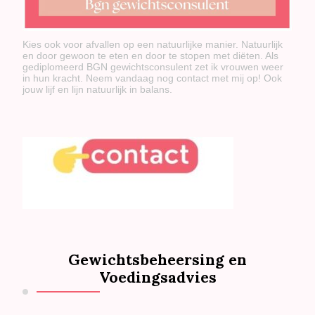
Kies ook voor afvallen op een natuurlijke manier. Natuurlijk
en door gewoon te eten en door te stopen met diëten. Als
gediplomeerd BGN gewichtsconsulent zet ik vrouwen weer
in hun kracht. Neem vandaag nog contact met mij op! Ook
jouw lijf en lijn natuurlijk in balans.
Gewichtsbeheersing en
Voedingsadvies