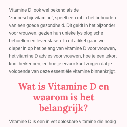
Vitamine
D
Vitamine D, ook wel bekend als de
advies
‘zonneschijnvitamine’, speelt een rol in het behouden
voor
van een goede gezondheid. Dit geldt in het bijzonder
vrouwen:
voor vrouwen, gezien hun unieke fysiologische
Het
behoeften en levensfasen. In dit artikel gaan we
advies
dieper in op het belang van vitamine D voor vrouwen,
van
het vitamine D advies voor vrouwen, hoe je een tekort
de
kunt herkennen, en hoe je ervoor kunt zorgen dat je
gezondheidsraad
voldoende van deze essentiële vitamine binnenkrijgt.
Wat is Vitamine D en
waarom is het
belangrijk?
Vitamine D is een in vet oplosbare vitamine die nodig