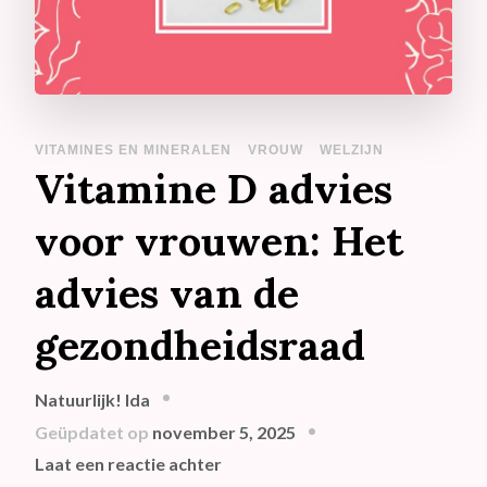
VITAMINES EN MINERALEN
VROUW
WELZIJN
Vitamine D advies
voor vrouwen: Het
advies van de
gezondheidsraad
Natuurlijk! Ida
Geüpdatet op
november 5, 2025
op
Laat een reactie achter