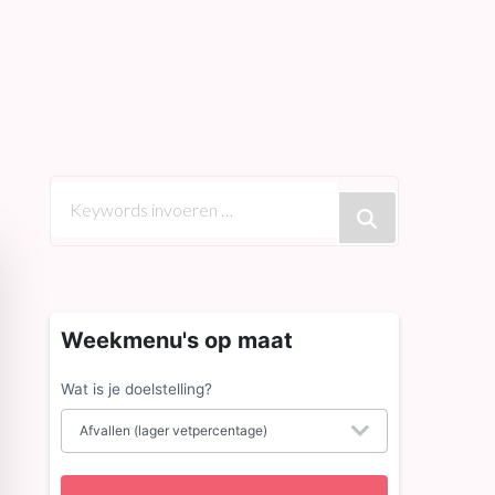
Op
zoek
naar
iets?
Weekmenu's op maat
Wat is je doelstelling?