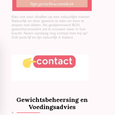
Kies ook voor afvallen op een natuurlijke manier.
Natuurlijk en door gewoon te eten en door te
stopen met diëten. Als gediplomeerd BGN
gewichtsconsulent zet ik vrouwen weer in hun
kracht. Neem vandaag nog contact met mij op!
Ook jouw lijf en lijn natuurlijk in balans.
Gewichtsbeheersing en
Voedingsadvies