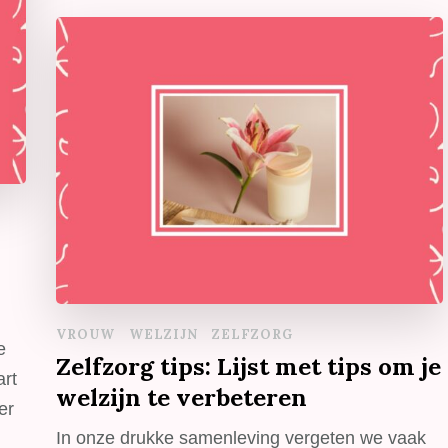
VROUW
WELZIJN
ZELFZORG
e
Zelfzorg tips: Lijst met tips om je
art
welzijn te verbeteren
er
In onze drukke samenleving vergeten we vaak