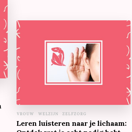
n
VROUW
WELZIJN
ZELFZORG
Leren luisteren naar je lichaam: