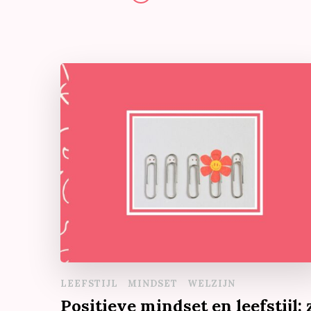
LEEFSTIJL
MINDSET
WELZIJN
Positieve mindset en leefstijl: 