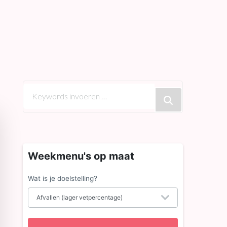
Op
zoek
naar
iets?
Weekmenu's op maat
Wat is je doelstelling?