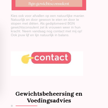
Kies ook voor afvallen op een natuurlijke manier.
Natuurlijk en door gewoon te eten en door te
stopen met diëten. Als gediplomeerd BGN
gewichtsconsulent zet ik vrouwen weer in hun
kracht. Neem vandaag nog contact met mij op!
Ook jouw lijf en lijn natuurlijk in balans.
Gewichtsbeheersing en
Voedingsadvies