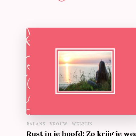
BALANS
VROUW
WELZIJN
Rust in je hoofd: Zo krijg je we