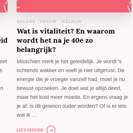
BALANS
VROUW
WELZIJN
Wat is vitaliteit? En waarom
eid
wordt het na je 40e zo
belangrijk?
eet
Misschien merk je het geleidelijk. Je wordt ’s
ks
ochtends wakker en voelt je niet uitgerust. De
energie die je vroeger vanzelf had, moet je nu
en
bewust opzoeken. Je doet wat je altijd deed,
maar het kost meer moeite. En ergens vraag je
je af: is dit gewoon ouder worden? Of is er iets
wat ik …
LEES VERDER