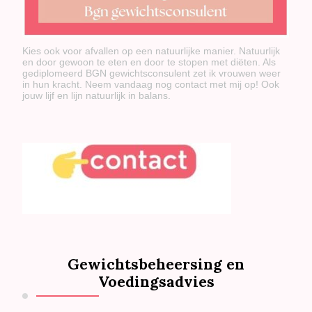
Kies ook voor afvallen op een natuurlijke manier. Natuurlijk
en door gewoon te eten en door te stopen met diëten. Als
gediplomeerd BGN gewichtsconsulent zet ik vrouwen weer
in hun kracht. Neem vandaag nog contact met mij op! Ook
jouw lijf en lijn natuurlijk in balans.
Gewichtsbeheersing en
Voedingsadvies