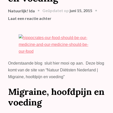
Geüpdatet op
juni 15, 2015
Natuurlijk! Ida
op
Laat een reactie achter
Uitgelichte
blog:
Migraine,
hoofdpijn
en
voeding
Onderstaande blog sluit hier mooi op aan. Deze blog
komt van de site van “Natuur Diëtisten Nederland |
Migraine, hoofdpijn en voeding”
Migraine, hoofdpijn en
voeding