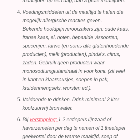
maaltijden op een dag, dan 3 grote maaltijden.
Voedingsmiddelen uit de maaltijd te halen die
mogelijk allergische reacties geven.
Bekende hoofdpijnveroorzakers zijn; oude kaas,
franse kaas, ei, noten, bepaalde vissoorten,
specerijen, tarwe (en soms alle glutenhoudende
producten), melk (producten), pinda’s, citrus,
zaden. Gebruik geen producten waar
monosodiumglutaminaat in voor komt. (zit veel
in kant en klaarsausjes, soepen in pak,
kruidenmengsels, worsten ed.).
Voldoende te drinken. Drink minimaal 2 liter
koolzuurvrij bronwater.
Bij
verstopping:
1-2 eetlepels lijnzaad of
haverzemelen per dag te nemen of 1 theelepel
geelwortel door de warme maaltijd, soep of