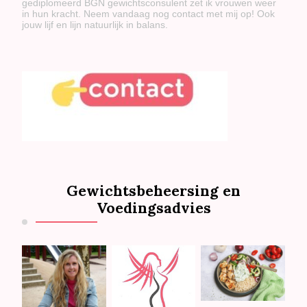
gediplomeerd BGN gewichtsconsulent zet ik vrouwen weer
in hun kracht. Neem vandaag nog contact met mij op! Ook
jouw lijf en lijn natuurlijk in balans.
Gewichtsbeheersing en
Voedingsadvies