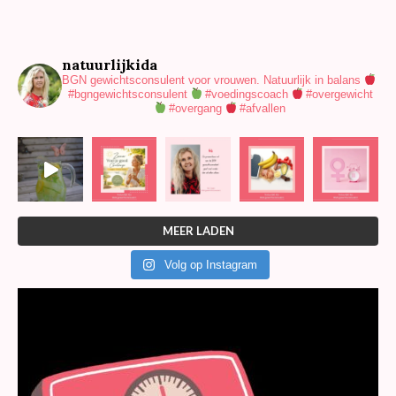
natuurlijkida
BGN gewichtsconsulent voor vrouwen.
Natuurlijk in balans
#bgngewichtsconsulent
#voedingscoach
#overgewicht
#overgang
#afvallen
MEER LADEN
Volg op Instagram