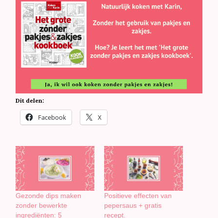
Dit delen:
Facebook
X
Gezonde dips maken
Positieve effecten van
zonder bewerkte
pepersaus + gratis
ingrediënten: 5
recept.