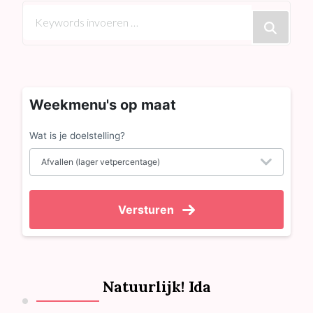
Op
zoek
naar
iets?
Weekmenu's op maat
Wat is je doelstelling?
Versturen
Natuurlijk! Ida