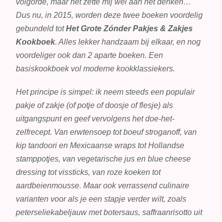
volgorde, maar het zette mij wel aan het denken…
Dus nu, in 2015, worden deze twee boeken voordelig
gebundeld tot
Het Grote Zónder Pakjes & Zakjes
Kookboek
. Alles lekker handzaam bij elkaar, en nog
voordeliger ook dan 2 aparte boeken. Een
basiskookboek vol moderne kookklassiekers.
Het principe is simpel: ik neem steeds een populair
pakje of zakje (of potje of doosje of flesje) als
uitgangspunt en geef vervolgens het doe-het-
zelfrecept. Van erwtensoep tot boeuf stroganoff, van
kip tandoori en Mexicaanse wraps tot Hollandse
stamppotjes, van vegetarische jus en blue cheese
dressing tot vissticks, van roze koeken tot
aardbeienmousse. Maar ook verrassend culinaire
varianten voor als je een stapje verder wilt, zoals
peterseliekabeljauw met botersaus, saffraanrisotto uit