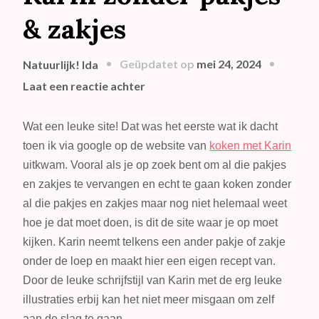
& zakjes
Geüpdatet op
mei 24, 2024
Natuurlijk! Ida
op
Laat een reactie achter
Uitgelichte
blog
Wat een leuke site! Dat was het eerste wat ik dacht
van
toen ik via google op de website van
koken met Karin
de
uitkwam. Vooral als je op zoek bent om al die pakjes
week:
en zakjes te vervangen en echt te gaan koken zonder
Koken
al die pakjes en zakjes maar nog niet helemaal weet
met
hoe je dat moet doen, is dit de site waar je op moet
Karin
kijken. Karin neemt telkens een ander pakje of zakje
zónder
onder de loep en maakt hier een eigen recept van.
pakjes
Door de leuke schrijfstijl van Karin met de erg leuke
&
illustraties erbij kan het niet meer misgaan om zelf
zakjes
aan de slag te gaan.