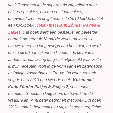
vaak ik mensen in de supermarkt zag grijpen naar
pakjes en zakjes, blikken en stoombakjes,
diepvriesdozen en knijpflacons. In 2010 leidde dat tot
een kookboek,
Koken met Karin Zónder Pakjes &
Zakjes
.
Dat boek werd een bestseller en beleefde
herdruk op herdruk. Vanaf de zesde druk heb ik
nieuwe recepten toegevoegd aan het boek, en werd,
om ze uit elkaar te kunnen houden, de cover iets
anders. Omdat ik nog lang niet uitgekookt was, zette
ik mijn recepten voort in de vorm van een zaterdagse
antipakjeskookrubriek in Trouw. Op veler verzoek
volgde er in 2013 een tweede boek,
Koken met
Karin Zónder Pakjes & Zakjes 2
, vol nieuwe
recepten. Sindsdien krijg ik om de haverklap de
vraag: ‘Kan ik nu beter beginnen met boek 1 of boek
2?’ Dat maakt helemaal niet uit, er is geen verplichte