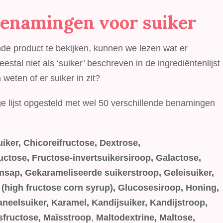
benamingen voor suiker
nde product te bekijken, kunnen we lezen wat er
estal niet als ‘suiker’ beschreven in de ingrediëntenlijst
 weten of er suiker in zit?
 lijst opgesteld met wel 50 verschillende benamingen
iker, Chicoreifructose, Dextrose,
ctose, Fructose-invertsuikersiroop, Galactose,
sap, Gekarameliseerde suikerstroop, Geleisuiker,
high fructose corn syrup), Glucosesiroop, Honing,
Kaneelsuiker, Karamel, Kandijsuiker, Kandijstroop,
sfructose,
Maïsstroop
,
Maltodextrine, Maltose,