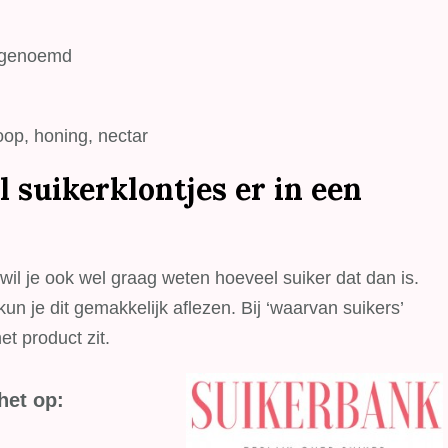
t genoemd
oop, honing, nectar
l suikerklontjes er in een
wil je ook wel graag weten hoeveel suiker dat dan is.
n je dit gemakkelijk aflezen. Bij ‘waarvan suikers’
t product zit.
het op: