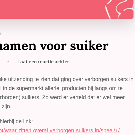
N
namen voor suiker
op
Laat een reactie achter
50
verschillende
e uitzending te zien dat ging over verborgen suikers in
namen
in de supermarkt allerlei producten bij langs om te
voor
rborgen) suikers. Zo werd er verteld dat er wel meer
suiker
zijn.
ierbij de link:
nt/waar-zitten-overal-verborgen-suikers-in/speel/1/