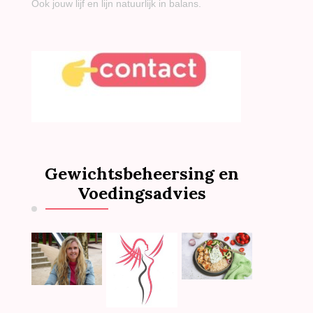
Ook jouw lijf en lijn natuurlijk in balans.
Gewichtsbeheersing en
Voedingsadvies