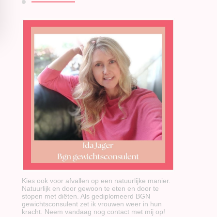
Kies ook voor afvallen op een natuurlijke manier.
Natuurlijk en door gewoon te eten en door te
stopen met diëten. Als gediplomeerd BGN
gewichtsconsulent zet ik vrouwen weer in hun
kracht. Neem vandaag nog contact met mij op!