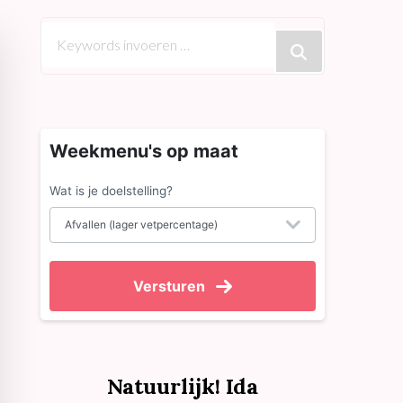
Op
zoek
naar
iets?
Weekmenu's op maat
Wat is je doelstelling?
Versturen
Natuurlijk! Ida