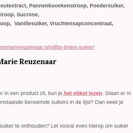
Moutextract, Pannenkooekenstroop, Poedersuiker,
Siroop, Sucrose,
roop,
Vanillesuiker, Vruchtensapconcentraat,
emariereuzenaar.nl/vijftig-tinten-suiker/
Marie Reuzenaar
 in een product zit, kun je
het etiket lezen
. Staan er in
enstaande benoemde suikers in de lijst? Dan weet je
suiker te onthouden? Let vooral even hierop om suiker