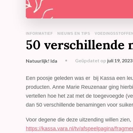
INFORMATIEF
NIEUWS EN TIPS
VOEDINGSSTOFFE
50 verschillende 
Geüpdatet op
juli 19, 2023
Natuurlijk! Ida
Een poosje geleden was er bij Kassa een leuk
producten. Anne Marie Reuzenaar ging hierbij 
vertellen hoe het zat met de toegevoegde (ve
dan 50 verschillende benamingen voor suiker 
Voor degene die deze uitzending willen zien, h
https://kassa.vara.nl/tv/afspeelpagina/fragme