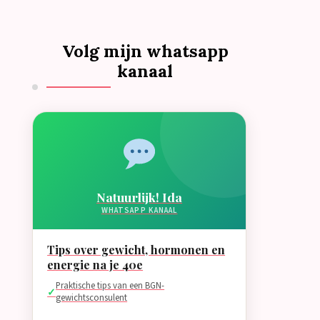
Volg mijn whatsapp
kanaal
Natuurlijk! Ida
WHATSAPP KANAAL
Tips over gewicht, hormonen en
energie na je 40e
Praktische tips van een BGN-
gewichtsconsulent