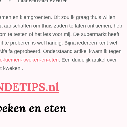
op
6
Laat een reactie achter
Blog
van
emen en kiemgroenten. Dit zou ik graag thuis willen
de
ga aanschaffen om thuis zaden te laten ontkiemen, heb
week:
om te testen of het iets voor mij. De supermarkt heeft
Gezonde
t te proberen is wel handig. Bijna iedereen kent wel
kiemen
 Alfalfa geprobeerd. Onderstaand artikel kwam ik tegen
kweken
de-kiemen-kweken-en-eten
. Een duidelijk artikel over
en
t kweken .
eten
DETIPS.nl
eken en eten