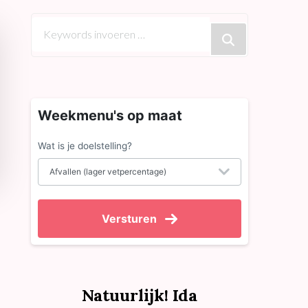
Op
zoek
naar
iets?
Weekmenu's op maat
Wat is je doelstelling?
Versturen
Natuurlijk! Ida