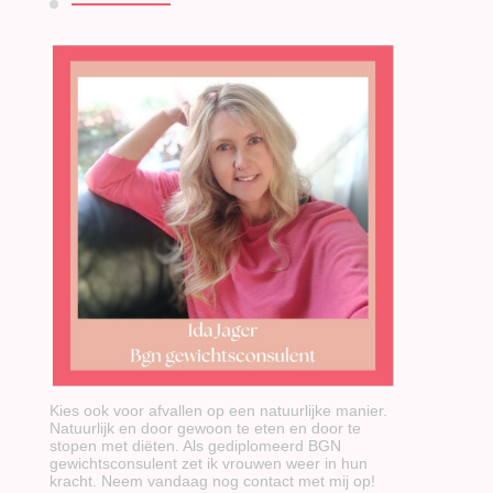
Kies ook voor afvallen op een natuurlijke manier.
Natuurlijk en door gewoon te eten en door te
stopen met diëten. Als gediplomeerd BGN
gewichtsconsulent zet ik vrouwen weer in hun
kracht. Neem vandaag nog contact met mij op!