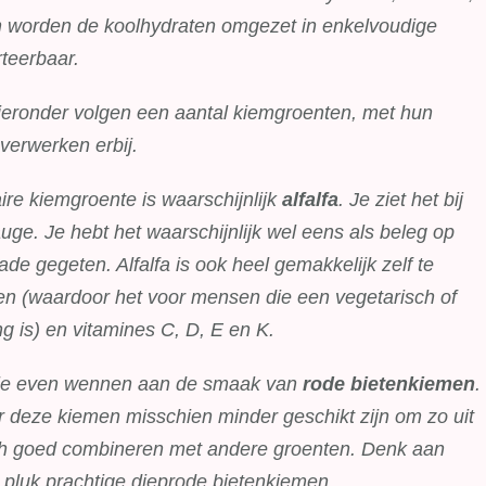
en worden de koolhydraten omgezet in enkelvoudige
rteerbaar.
 Hieronder volgen een aantal kiemgroenten, met hun
erwerken erbij.
re kiemgroente is waarschijnlijk
alfalfa
. Je ziet het bij
tauge. Je hebt het waarschijnlijk wel eens als beleg op
de gegeten. Alfalfa is ook heel gemakkelijk zelf te
ten (waardoor het voor mensen die een vegetarisch of
g is) en vitamines C, D, E en K.
 je even wennen aan de smaak van
rode bietenkiemen
.
r deze kiemen misschien minder geschikt zijn om zo uit
zich goed combineren met andere groenten. Denk aan
 pluk prachtige dieprode bietenkiemen.