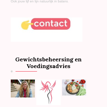
Ook jouw lijf en lijn natuurlijk in balans.
Gewichtsbeheersing en
Voedingsadvies