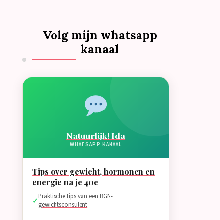
Volg mijn whatsapp
kanaal
Natuurlijk! Ida
WHATSAPP KANAAL
Tips over gewicht, hormonen en
energie na je 40e
Praktische tips van een BGN-
gewichtsconsulent