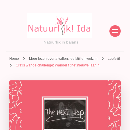
Natuurlijk in balans
Home
Meer lezen over afvallen, leefstijl en welzijn
Leefstijl
Gratis wandelchallenge: Wandel fit het nieuwe jaar in