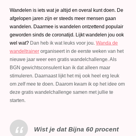
Gratis
wandelchallenge:
Wandelen is iets wat je altijd en overal kunt doen. De
Wandel
afgelopen jaren zijn er steeds meer mensen gaan
fit
wandelen. Daarmee is wandelen ontzettend populair
het
geworden sinds de coronatijd. Lijkt wandelen jou ook
nieuwe
wel wat?
Dan heb ik wat leuks voor jou.
Wanda de
jaar
wandeltrainer
organiseert in de eerste weken van het
in
nieuwe jaar weer een gratis wandelchallenge. Als
BGN gewichtsconsulent kan ik dat alleen maar
stimuleren. Daarnaast lijkt het mij ook heel erg leuk
om zelf mee te doen. Daarom kwam ik op het idee om
deze gratis wandelchallenge samen met jullie te
starten.
Wist je dat Bijna 60 procent