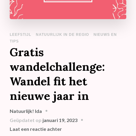
LEEFSTIJL
NATUURLIJK IN DE REGIO
NIEUWS EN
TIPS
Gratis
wandelchallenge:
Wandel fit het
nieuwe jaar in
Natuurlijk! Ida
Geüpdatet op
januari 19, 2023
op
Laat een reactie achter