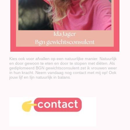
Kies ook voor afvallen op een natuurlijke manier. Natuurlijk
en door gewoon te eten en door te stopen met diëten. Als
gediplomeerd BGN gewichtsconsulent zet ik vrouwen weer
in hun kracht. Neem vandaag nog contact met mij op! Ook
jouw lijf en lijn natuurlijk in balans.