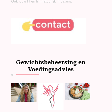
Ook jouw lijf en lijn natuurlijk in balans.
Gewichtsbeheersing en
Voedingsadvies