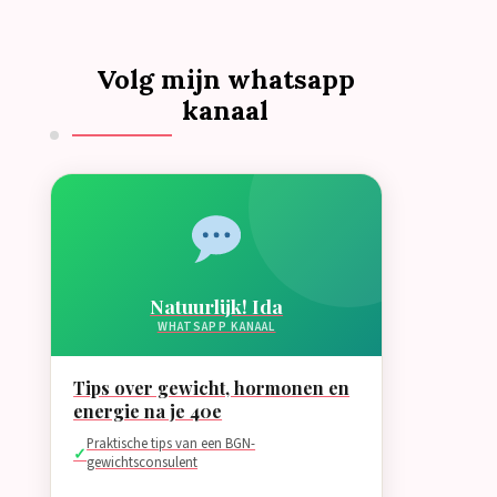
Volg mijn whatsapp
kanaal
Natuurlijk! Ida
WHATSAPP KANAAL
Tips over gewicht, hormonen en
energie na je 40e
Praktische tips van een BGN-
gewichtsconsulent