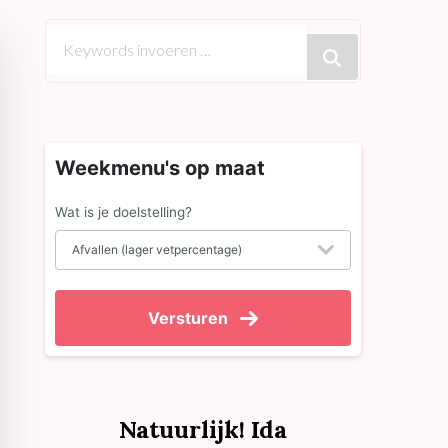
Op
zoek
naar
iets?
Weekmenu's op maat
Wat is je doelstelling?
Versturen
Natuurlijk! Ida