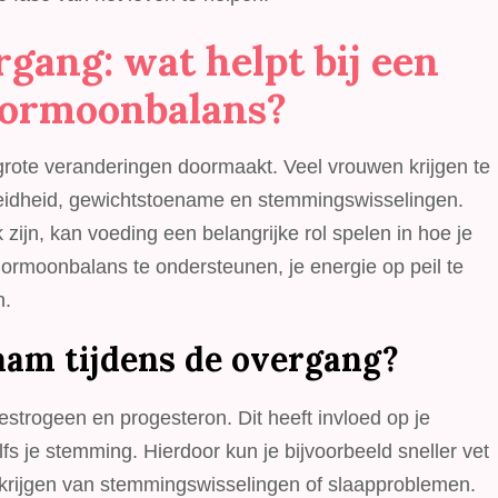
de
overgang:
gang: wat helpt bij een
tips
en
hormoonbalans?
adviezen
grote veranderingen doormaakt. Veel vrouwen krijgen te
eidheid, gewichtstoename en stemmingswisselingen.
jn, kan voeding een belangrijke rol spelen in hoe je
hormoonbalans te ondersteunen, je energie op peil te
n.
haam tijdens de overgang?
estrogeen en progesteron. Dit heeft invloed op je
lfs je stemming. Hierdoor kun je bijvoorbeeld sneller vet
t krijgen van stemmingswisselingen of slaapproblemen.