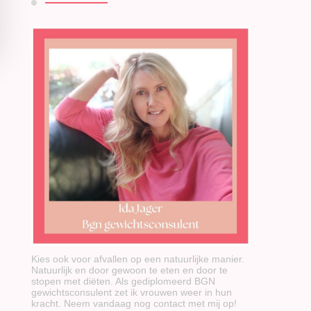
Kies ook voor afvallen op een natuurlijke manier.
Natuurlijk en door gewoon te eten en door te
stopen met diëten. Als gediplomeerd BGN
gewichtsconsulent zet ik vrouwen weer in hun
kracht. Neem vandaag nog contact met mij op!