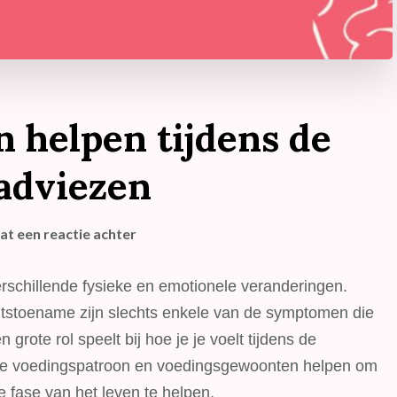
n helpen tijdens de
 adviezen
op
at een reactie achter
Hoe
voeding
rschillende fysieke en emotionele veranderingen.
je
tstoename zijn slechts enkele van de symptomen die
kan
grote rol speelt bij hoe je je voelt tijdens de
helpen
je voedingspatroon en voedingsgewoonten helpen om
tijdens
 fase van het leven te helpen.