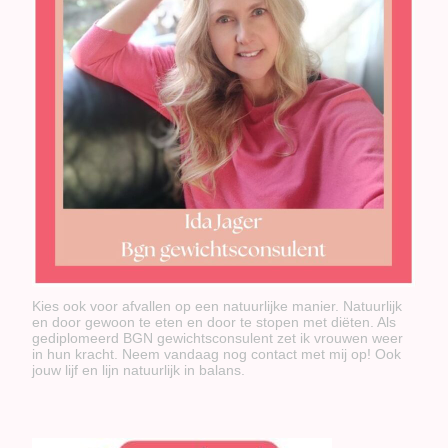
Kies ook voor afvallen op een natuurlijke manier. Natuurlijk
en door gewoon te eten en door te stopen met diëten. Als
gediplomeerd BGN gewichtsconsulent zet ik vrouwen weer
in hun kracht. Neem vandaag nog contact met mij op! Ook
jouw lijf en lijn natuurlijk in balans.