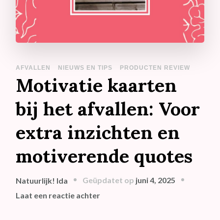
AFVALLEN
NIEUWS EN TIPS
PRODUCTEN REVIEW
Motivatie kaarten
bij het afvallen: Voor
extra inzichten en
motiverende quotes
Geüpdatet op
juni 4, 2025
Natuurlijk! Ida
op
Laat een reactie achter
Motivatie