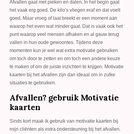
kaarten
Afvallen gaat met pieken en dalen. In het begin gaat
bij
het vaak erg goed. De kilo’s vliegen eraf en dat voelt
het
goed. Maar vroeg of laat breekt er een moment aan
afvallen:
waarop het even wat minder gaat. Dat is vaak ook het
Voor
punt waarop veel mensen afhaken en al gauw terug
extra
vallen in hun oude gewoontes. Tijdens deze
inzichten
momenten kun je wel wat extra motivatie gebruiken
en
om toch door te zetten en om toch een andere keuze
motiverende
te maken of om de juiste inzichten te krijgen. Motivatie
quotes
kaarten bij het afvallen zijn dan ideaal om in zulke
situaties te gebruiken.
Afvallen? gebruik Motivatie
kaarten
Sinds kort maak ik gebruik van motivatie kaarten bij
mijn cliënten als extra ondersteuning bij het afvallen.