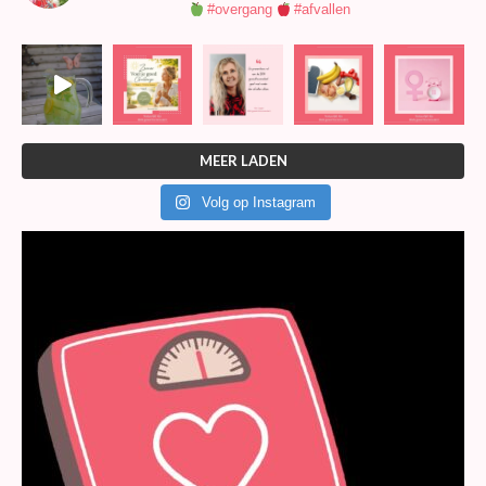
#overgang
#afvallen
MEER LADEN
Volg op Instagram