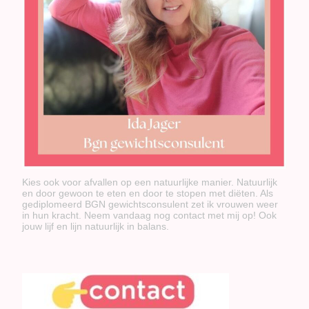
Kies ook voor afvallen op een natuurlijke manier. Natuurlijk
en door gewoon te eten en door te stopen met diëten. Als
gediplomeerd BGN gewichtsconsulent zet ik vrouwen weer
in hun kracht. Neem vandaag nog contact met mij op! Ook
jouw lijf en lijn natuurlijk in balans.