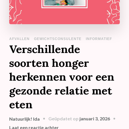
AFVALLEN
GEWICHTSCONSULENTE
INFORMATIEF
Verschillende
soorten honger
herkennen voor een
gezonde relatie met
eten
Geüpdatet op
januari 3, 2026
Natuurlijk! Ida
op
Laat een reactie achter